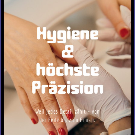
Hygiene
&
höchste
Präzision
Weil jedes Detail zählt – von
der Feile bis zum Finish.