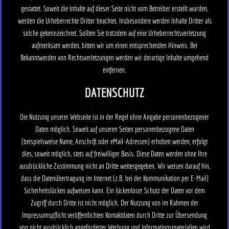
gestattet. Soweit die Inhalte auf dieser Seite nicht vom Betreiber erstellt wurden,
werden die Urheberrechte Dritter beachtet. Insbesondere werden Inhalte Dritter als
solche gekennzeichnet. Sollten Sie trotzdem auf eine Urheberrechtsverletzung
aufmerksam werden, bitten wir um einen entsprechenden Hinweis. Bei
Bekanntwerden von Rechtsverletzungen werden wir derartige Inhalte umgehend
entfernen.
DATENSCHUTZ
Die Nutzung unserer Webseite ist in der Regel ohne Angabe personenbezogener
Daten möglich. Soweit auf unseren Seiten personenbezogene Daten
(beispielsweise Name, Anschrift oder eMail-Adressen) erhoben werden, erfolgt
dies, soweit möglich, stets auf freiwilliger Basis. Diese Daten werden ohne Ihre
ausdrückliche Zustimmung nicht an Dritte weitergegeben. Wir weisen darauf hin,
dass die Datenübertragung im Internet (z.B. bei der Kommunikation per E-Mail)
Sicherheitslücken aufweisen kann. Ein lückenloser Schutz der Daten vor dem
Zugriff durch Dritte ist nicht möglich. Der Nutzung von im Rahmen der
Impressumspflicht veröffentlichten Kontaktdaten durch Dritte zur Übersendung
von nicht ausdrücklich angeforderter Werbung und Informationsmaterialien wird